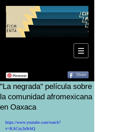
Share
Pinterest
"La negrada" película sobre
la comunidad afromexicana
en Oaxaca
https://www.youtube.com/watch?
v=KACzy2n9cbQ