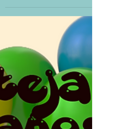
"Emperador Caltzontzin" y en...