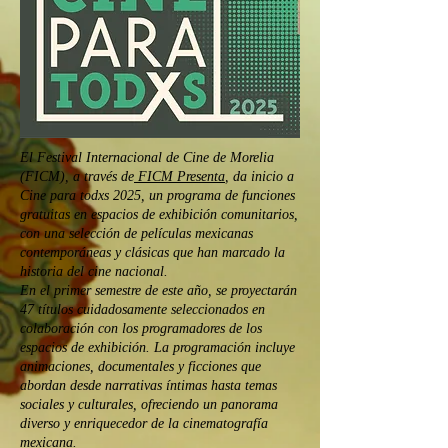
El Festival Internacional de Cine de Morelia
(FICM), a través de
FICM Presenta
, da inicio a
Cine para todxs 2025, un programa de funciones
gratuitas en espacios de exhibición comunitarios,
con una selección de películas mexicanas
contemporáneas y clásicas que han marcado la
historia del cine nacional.
En el primer semestre de este año, se proyectarán
47 títulos cuidadosamente seleccionados en
colaboración con los programadores de los
espacios de exhibición. La programación incluye
animaciones, documentales y ficciones que
abordan desde narrativas íntimas hasta temas
sociales y culturales, ofreciendo un panorama
diverso y enriquecedor de la cinematografía
mexicana.