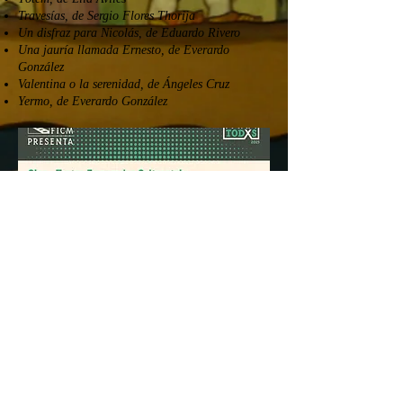
Travesías, de Sergio Flores Thorija
Un disfraz para Nicolás, de Eduardo Rivero
Una jauría llamada Ernesto, de Everardo
González
Valentina o la serenidad, de Ángeles Cruz
Yermo, de Everardo González