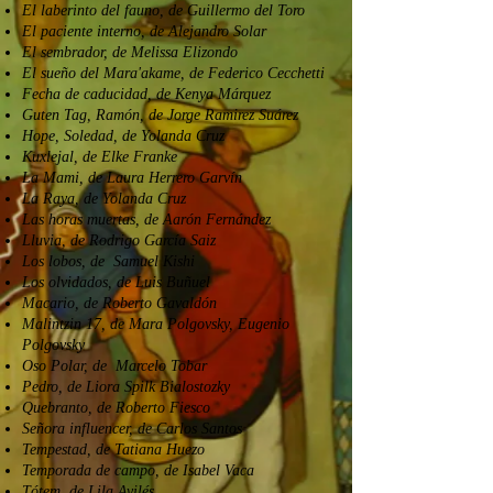
El laberinto del fauno, de Guillermo del Toro
El paciente interno, de Alejandro Solar
El sembrador, de Melissa Elizondo
El sueño del Mara'akame, de Federico Cecchetti
Fecha de caducidad, de Kenya Márquez
Guten Tag, Ramón, de Jorge Ramirez Suárez
Hope, Soledad, de Yolanda Cruz
Kuxlejal, de Elke Franke
La Mami, de Laura Herrero Garvín
La Raya, de Yolanda Cruz
Las horas muertas, de Aarón Fernández
Lluvia, de Rodrigo García Saiz
Los lobos, de Samuel Kishi
Los olvidados, de Luis Buñuel
Macario, de Roberto Gavaldón
Malintzin 17, de Mara Polgovsky, Eugenio
Polgovsky
Oso Polar, de Marcelo Tobar
Pedro, de Liora Spilk Bialostozky
Quebranto, de Roberto Fiesco
Señora influencer, de Carlos Santos
Tempestad, de Tatiana Huezo
Temporada de campo, de Isabel Vaca
Tótem, de Lila Avilés