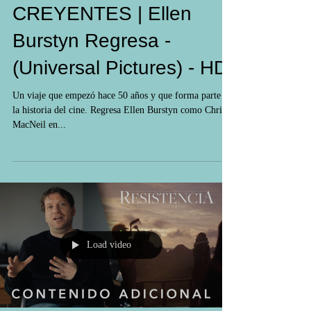
EL EXORCISTA:
CREYENTES | Ellen
Burstyn Regresa -
(Universal Pictures) - HD
Un viaje que empezó hace 50 años y que forma parte de
la historia del cine. Regresa Ellen Burstyn como Chris
MacNeil en...
Load video