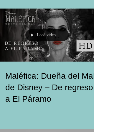
secuela de MALÉFICA: DUEÑA DEL MAL
#AngelinaJolie #ElleFanning...
Load video
Maléfica: Dueña del Mal,
de Disney – De regreso
a El Páramo