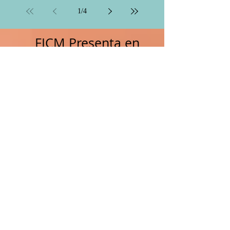
Dueña del Mal
1
/
4
FICM Presenta en
Facebook