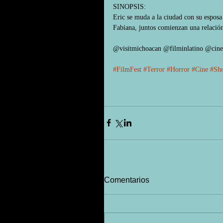
SINOPSIS:
Eric se muda a la ciudad con su esposa 
Fabiana, juntos comienzan una relación 
@visitmichoacan @filminlatino @cinep
#FilmFest
#Terror
#Horror
#Cine
#Sho
Comentarios