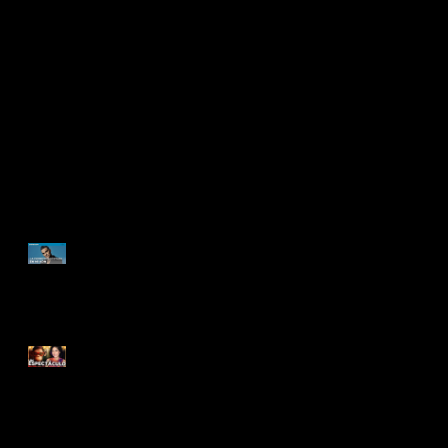
ENTREVISTA
DOCUMENTAL ROBBIE
WILLIAMS | "La depresión
me hacía sentir en el
infierno" | BETTER MAN
BETTER MAN: De lo
ORDINARIO a lo
EXTRAORDINARIO