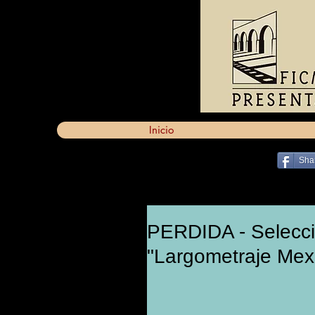
Inicio
Sha
PERDIDA - Selecci
"Largometraje Mex