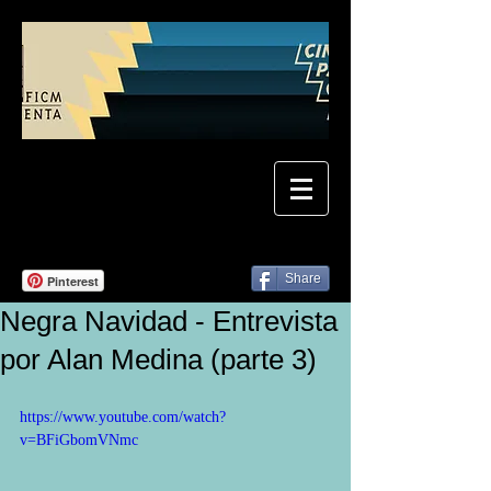
Share
Pinterest
Negra Navidad - Entrevista
por Alan Medina (parte 3)
https://www.youtube.com/watch?
v=BFiGbomVNmc