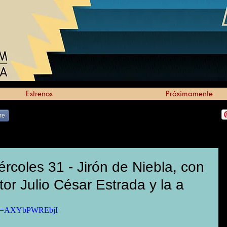
Estrenos
Próximamente
re
rcoles 31 - Jirón de Niebla, con
tor Julio César Estrada y la a
h?v=AXYbPWREbjI