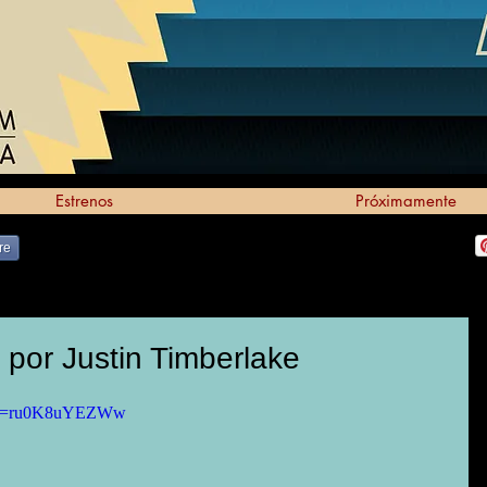
Estrenos
Próximamente
re
 por Justin Timberlake
h?v=ru0K8uYEZWw