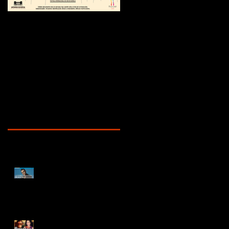
¿Sabías que...?
Recent Posts
ENTREVISTA
DOCUMENTAL ROBBIE
WILLIAMS | "La depresión
me hacía sentir en el
infierno" | BETTER MAN
BETTER MAN: De lo