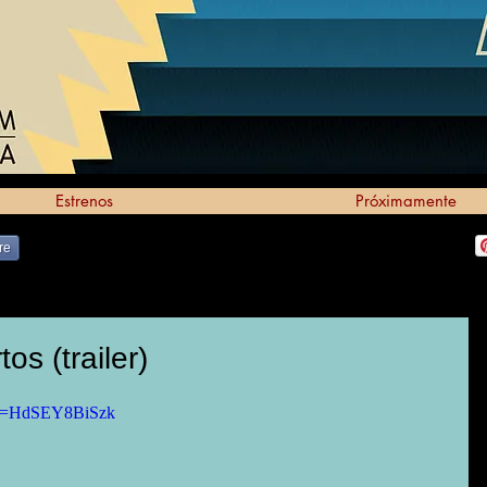
Estrenos
Próximamente
re
os (trailer)
?v=HdSEY8BiSzk