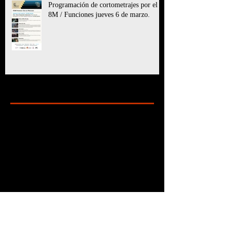
Programación de cortometrajes por el
8M / Funciones jueves 6 de marzo.
Archive
marzo de 2025
(11)
11 entradas
julio de 2024
(6)
6 entradas
mayo de 2024
(8)
8 entradas
marzo de 2024
(5)
5 entradas
enero de 2024
(7)
7 entradas
diciembre de 2023
(24)
24 entradas
octubre de 2023
(10)
10 entradas
septiembre de 2023
(6)
6 entradas
agosto de 2023
(9)
9 entradas
julio de 2023
(2)
2 entradas
junio de 2023
(3)
3 entradas