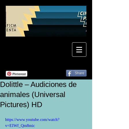
Share
Pinterest
Dolittle – Audiciones de
animales (Universal
Pictures) HD
https://www.youtube.com/watch?
v=EIWf_Qm8mic