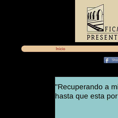
Inicio
Sha
"Recuperando a mi 
hasta que esta p