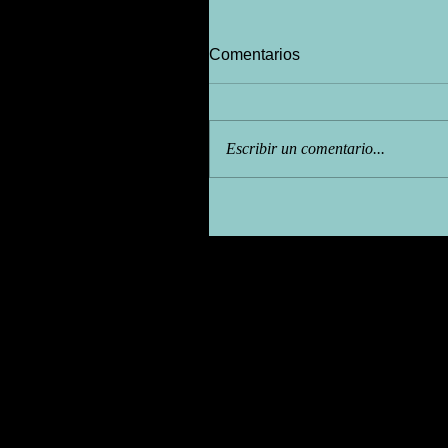
Comentarios
Escribir un comentario...