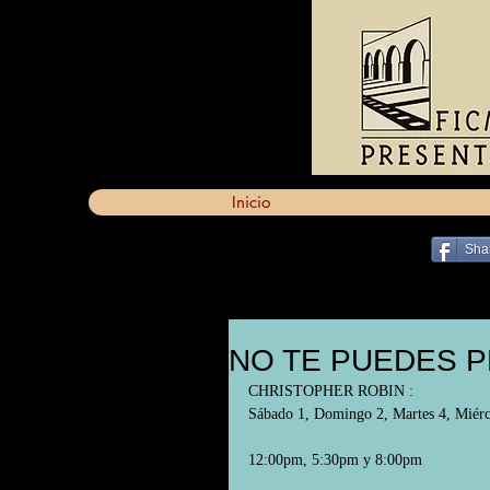
Inicio
Sha
NO TE PUEDES P
CHRISTOPHER ROBIN :
Sábado 1, Domingo 2, Martes 4, Miérco
12:00pm, 5:30pm y 8:00pm