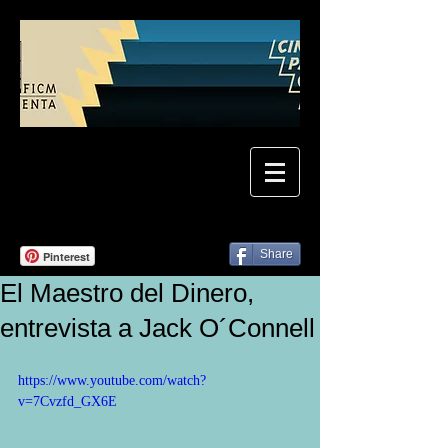
Share
Pinterest
El Maestro del Dinero,
entrevista a Jack O´Connell
https://www.youtube.com/watch?
v=7Cvzfd_GX6E