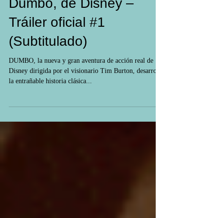
Dumbo, de Disney –
Tráiler oficial #1
(Subtitulado)
DUMBO, la nueva y gran aventura de acción real de
Disney dirigida por el visionario Tim Burton, desarrolla
la entrañable historia clásica...