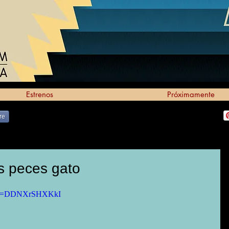
Estrenos
Próximamente
re
tos peces gato
ch?v=DDNXrSHXKkI