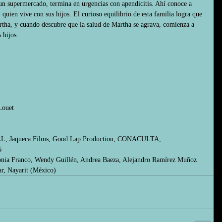
 un supermercado, termina en urgencias con apendicitis. Ahí conoce a 
 quien vive con sus hijos. El curioso equilibrio de esta familia logra que 
rtha, y cuando descubre que la salud de Martha se agrava, comienza a 
hijos.  
Louet 
AL, Jaqueca Films, Good Lap Production, CONACULTA, 
 
onia Franco, Wendy Guillén, Andrea Baeza, Alejandro Ramírez Muñoz 
ar, Nayarit (México)