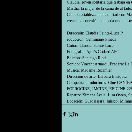
Claudia, joven solitaria que trabaja en
Martha, la mujer de la cama de al lado,
Claudia establezca una amistad con Ma
crear una conexión con cada uno de sus 
Dirección: Claudia Sainte-Luce P
roducción: Geminiano Pineda 
Guión: Claudia Sainte-Luce 
Fotografía: Agnès Godard AFC 
Edición: Santiago Ricci 
Sonido: Vincent Arnardi, Frédéric Le 
Música: Madame Recamier 
Dirección de arte: Bárbara Enríquez 
Compañías productoras: Cine CANÍB
FOPROCINE, IMCINE, EFICINE 226
Reparto: Ximena Ayala, Lisa Owen, S
Locación: Guadalajara, Jalisco; Miram