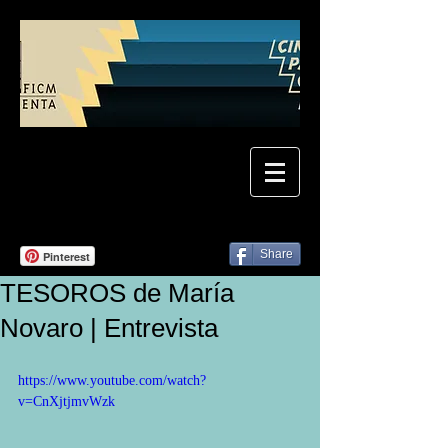
Share
Pinterest
TESOROS de María
Novaro | Entrevista
https://www.youtube.com/watch?
v=CnXjtjmvWzk