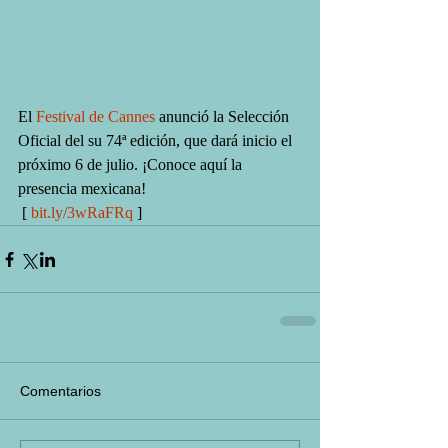
El 
Festival de Cannes
 anunció la Selección 
Oficial del su 74ª edición, que dará inicio el 
próximo 6 de julio. ¡Conoce aquí la 
presencia mexicana!
 [ 
bit.ly/3wRaFRq
 ]
Comentarios