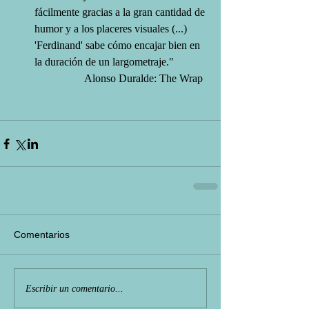
fácilmente gracias a la gran cantidad de 
humor y a los placeres visuales (...) 
'Ferdinand' sabe cómo encajar bien en 
la duración de un largometraje."  
Alonso Duralde: The Wrap  
Comentarios
Escribir un comentario...