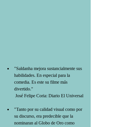
"Saldanha mejora sustancialmente sus 
habilidades. En especial para la 
comedia. Es este su filme más 
divertido."  
José Felipe Coria: Diario El Universal  
"Tanto por su calidad visual como por 
su discurso, era predecible que la 
nominaran al Globo de Oro como 