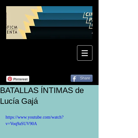
Share
Pinterest
BATALLAS ÍNTIMAS de
Lucía Gajá
https://www.youtube.com/watch?
v=Voq9aSUV90A