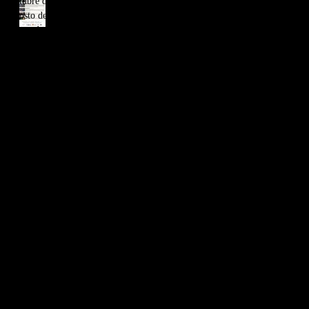
octubre de 2020
(109)
109 entradas
cortometrajes por el 8M /
agosto de 2020
Funciones jueves 6 de marzo.
(6)
6 entradas
mayo de 2020
(13)
13 entradas
abril de 2020
(8)
8 entradas
marzo de 2020
(10)
10 entradas
febrero de 2020
(32)
32 entradas
enero de 2020
(22)
22 entradas
diciembre de 2019
(37)
37 entradas
noviembre de 2019
(27)
27 entradas
octubre de 2019
(32)
32 entradas
septiembre de 2019
(27)
27 entradas
agosto de 2019
(39)
39 entradas
julio de 2019
(31)
31 entradas
junio de 2019
(16)
16 entradas
mayo de 2019
(24)
24 entradas
abril de 2019
(28)
28 entradas