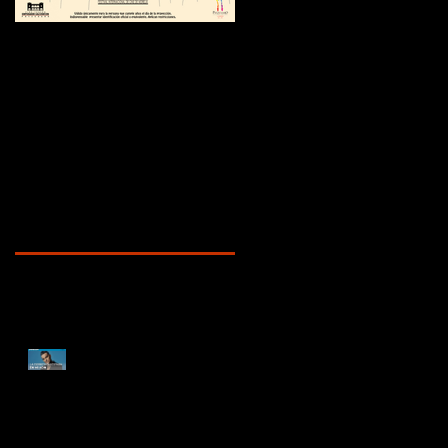
¿Sabías que...?
Recent Posts
ENTREVISTA
DOCUMENTAL ROBBIE
WILLIAMS | "La depresión
me hacía sentir en el
infierno" | BETTER MAN