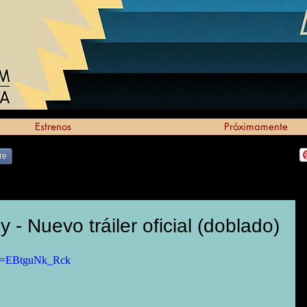
Estrenos
Próximamente
re
 - Nuevo tráiler oficial (doblado)
?v=EBtguNk_Rck