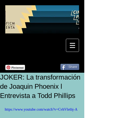
Share
Pinterest
JOKER: La transformación
de Joaquin Phoenix l
Entrevista a Todd Phillips
https://www.youtube.com/watch?v=CvhVletbj-A