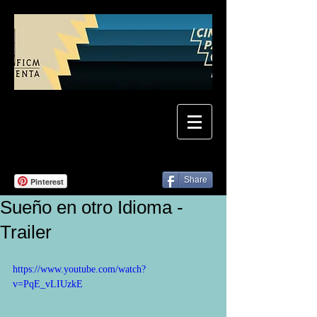
Share
Pinterest
Sueño en otro Idioma -
Trailer
https://www.youtube.com/watch?
v=PqE_vLIUzkE