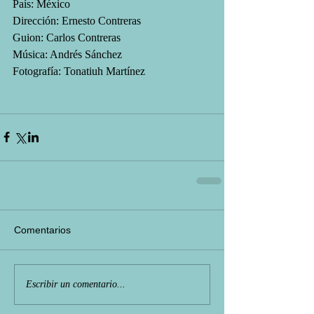
País: México
Dirección: Ernesto Contreras
Guion: Carlos Contreras
Música: Andrés Sánchez
Fotografía: Tonatiuh Martínez
Comentarios
Escribir un comentario...