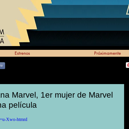
Estrenos
Próximamente
re
ana Marvel, 1er mujer de Marvel
a película
v=u-Xwo-htmnI