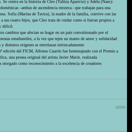
as. Se centra en la historia de Cleo (Yalitza Aparicio) y Adela (Nancy 
 domésticas –ambas de ascendencia mixteca– que trabajan para una 
oma. Sofía (Marina de Tavira), la madre de la familia, convive con las 
 a sus cuatro hijos, que Cleo trata de cuidar como si fueran propios a 
difícil.
 los cambios que afectan su hogar en un país convulsionado por el 
testas estudiantiles, a la vez que tejen un manto de amor y solidaridad 
s y distintos orígenes se entrelazan intrincadamente.
6ª edición del FICM, Alfonso Cuarón fue homenajeado con el Premio a 
ca, una presea original del artista Javier Marín, realizada 
 es otorgado como reconocimiento a la excelencia de creadores 