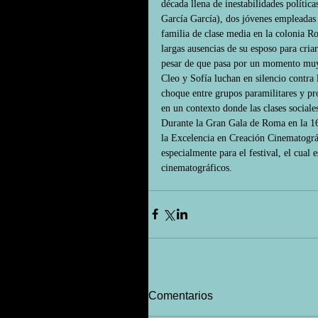
década llena de inestabilidades polític
García García), dos jóvenes empleadas
familia de clase media en la colonia R
largas ausencias de su esposo para criar
pesar de que pasa por un momento muy 
Cleo y Sofía luchan en silencio contra
choque entre grupos paramilitares y pro
en un contexto donde las clases sociale
Durante la Gran Gala de Roma en la 1
la Excelencia en Creación Cinematográfi
especialmente para el festival, el cual
cinematográficos.
Comentarios