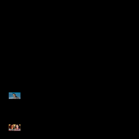
ENTREVISTA
DOCUMENTAL ROBBIE
WILLIAMS | "La depresión
me hacía sentir en el
infierno" | BETTER MAN
BETTER MAN: De lo
ORDINARIO a lo
EXTRAORDINARIO