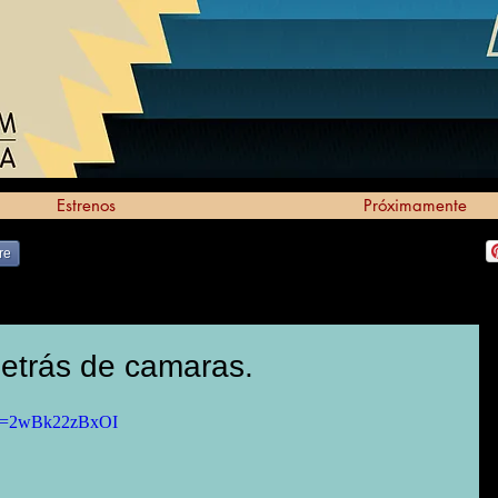
Estrenos
Próximamente
re
 detrás de camaras.
?v=2wBk22zBxOI