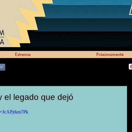
Estrenos
Próximamente
re
y el legado que dejó
?v=JcAPjrkm7Pk